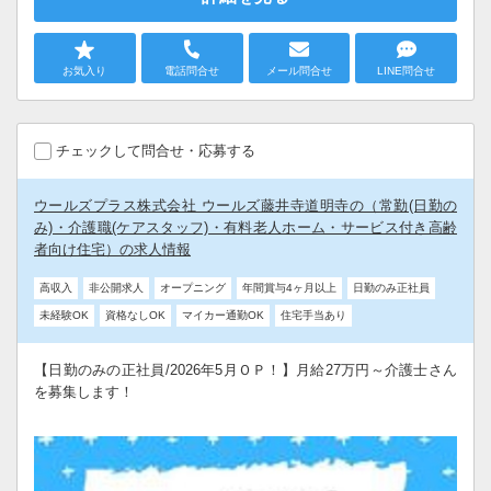
お気入り
電話問合せ
メール問合せ
LINE問合せ
チェックして問合せ・応募する
ウールズプラス株式会社 ウールズ藤井寺道明寺の（常勤(日勤の
み)・介護職(ケアスタッフ)・有料老人ホーム・サービス付き高齢
者向け住宅）の求人情報
高収入
非公開求人
オープニング
年間賞与4ヶ月以上
日勤のみ正社員
未経験OK
資格なしOK
マイカー通勤OK
住宅手当あり
【日勤のみの正社員/2026年5月ＯＰ！】月給27万円～介護士さん
を募集します！