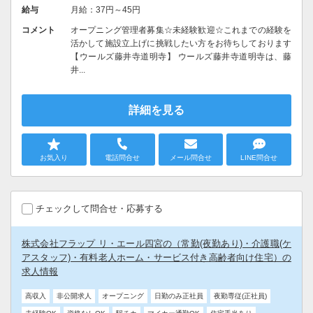
給与
月給：37円～45円
コメント
オープニング管理者募集☆未経験歓迎☆これまでの経験を
活かして施設立上げに挑戦したい方をお待ちしております
【ウールズ藤井寺道明寺】 ウールズ藤井寺道明寺は、藤
井...
詳細を見る
お気入り
電話問合せ
メール問合せ
LINE問合せ
チェックして問合せ・応募する
株式会社フラップ リ・エール四宮の（常勤(夜勤あり)・介護職(ケ
アスタッフ)・有料老人ホーム・サービス付き高齢者向け住宅）の
求人情報
高収入
非公開求人
オープニング
日勤のみ正社員
夜勤専従(正社員)