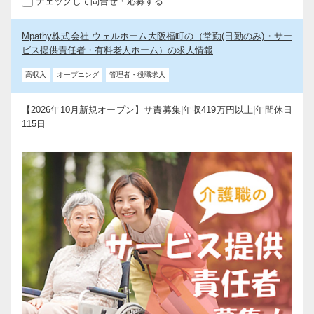
チェックして問合せ・応募する
Mpathy株式会社 ウェルホーム大阪福町の（常勤(日勤のみ)・サー
ビス提供責任者・有料老人ホーム）の求人情報
高収入
オープニング
管理者・役職求人
【2026年10月新規オープン】サ責募集|年収419万円以上|年間休日
115日