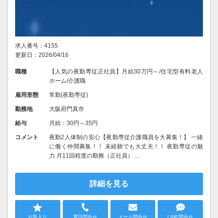
求人番号：4155
更新日：2026/04/16
職種
【人気の夜勤専従正社員】月給30万円～/住宅型有料老人
ホーム/介護職
雇用形態
常勤(夜勤専従)
勤務地
大阪府門真市
給与
月給：30円～35円
コメント
夜勤2人体制の安心【夜勤専従介護職員を大募集！】 一緒
に働く仲間募集！！ 未経験でも大丈夫！！ 夜勤専従の魅
力 月11回程度の勤務（正社員） ...
詳細を見る
お気入り
電話問合せ
メール問合せ
LINE問合せ