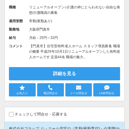
職種
リニューアルオープン♪介護の枠にとらわれない自由な発
想/介護職員の募集
雇用形態
常勤(夜勤あり)
勤務地
大阪府門真市
給与
月給：25円～32円
コメント
【門真市】住宅型有料老人ホーム スタッフ増員募集 職場
の概要 平成29年10月1日リニューアルオープンした有料老
人ホームです 定員44名 職場の魅力...
詳細を見る
お気入り
電話問合せ
メール問合せ
LINE問合せ
チェックして問合せ・応募する
株式会社フラップ リ・エール四宮の（常勤(夜勤専従)・介護職(ケ