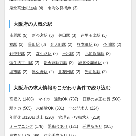
泉北高速鉄道線
(4)
南海汐見橋線
(3)
大阪府の人気の駅
南巽駅
(5)
新今宮駅
(3)
矢田駅
(3)
岸里玉出駅
(3)
福駅
(3)
星田駅
(3)
弁天町駅
(2)
杉本町駅
(2)
今川駅
(2)
針中野駅
(2)
森小路駅
(2)
玉出駅
(2)
北加賀屋駅
(2)
蒲生四丁目駅
(2)
新今宮駅前駅
(2)
城北公園通駅
(2)
堺市駅
(2)
津久野駅
(2)
北花田駅
(2)
光明池駅
(2)
大阪府の求人情報をこだわり条件で絞り込む
高収入
(1486)
マイカー通勤OK
(737)
日勤のみ正社員
(566)
駅チカ
(565)
未経験OK
(301)
非公開求人
(224)
年間休日120日以上
(220)
管理者・役職求人
(219)
オープニング
(179)
退職金あり
(121)
託児所あり
(103)
資格なしOK
(96)
住宅手当あり
(77)