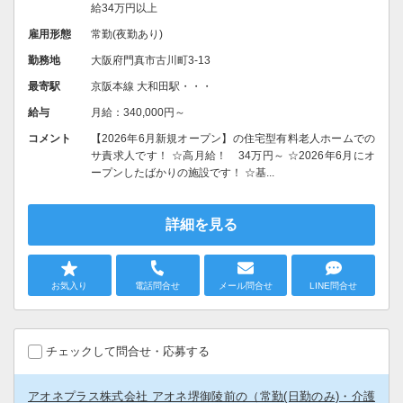
給34万円以上
雇用形態
常勤(夜勤あり)
勤務地
大阪府門真市古川町3-13
最寄駅
京阪本線 大和田駅・・・
給与
月給：340,000円～
コメント
【2026年6月新規オープン】の住宅型有料老人ホームでの
サ責求人です！ ☆高月給！ 34万円～ ☆2026年6月にオ
ープンしたばかりの施設です！ ☆基...
詳細を見る
お気入り
電話問合せ
メール問合せ
LINE問合せ
チェックして問合せ・応募する
アオネプラス株式会社 アオネ堺御陵前の（常勤(日勤のみ)・介護