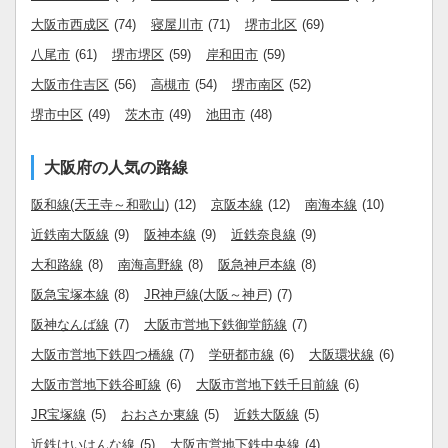
大阪市西成区
(74)
寝屋川市
(71)
堺市北区
(69)
八尾市
(61)
堺市堺区
(59)
岸和田市
(59)
大阪市住吉区
(56)
高槻市
(54)
堺市南区
(52)
堺市中区
(49)
茨木市
(49)
池田市
(48)
大阪府の人気の路線
阪和線(天王寺～和歌山)
(12)
京阪本線
(12)
南海本線
(10)
近鉄南大阪線
(9)
阪神本線
(9)
近鉄奈良線
(9)
大和路線
(8)
南海高野線
(8)
阪急神戸本線
(8)
阪急宝塚本線
(8)
JR神戸線(大阪～神戸)
(7)
阪神なんば線
(7)
大阪市営地下鉄御堂筋線
(7)
大阪市営地下鉄四つ橋線
(7)
学研都市線
(6)
大阪環状線
(6)
大阪市営地下鉄谷町線
(6)
大阪市営地下鉄千日前線
(6)
JR宝塚線
(5)
おおさか東線
(5)
近鉄大阪線
(5)
近鉄けいはんな線
(5)
大阪市営地下鉄中央線
(4)