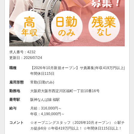
求人番号：4232
更新日：2026/07/24
職種
【2026年10月新規オープン】サ責募集|年収419万円以上|
年間休日115日
雇用形態
常勤(日勤のみ)
勤務地
大阪府大阪市西淀川区福町一丁目10番16号
最寄駅
阪神なんば線 福駅
給与
月給：316,000円～
年収：4,190,000円～
コメント
☆オープニングスタッフ（2026年10月オープン） ☆駅チ
カ徒歩6分 ☆年収419万円以上！ ☆年間休日115日以上！