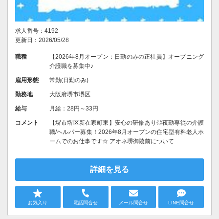
求人番号：4192
更新日：2026/05/28
職種
【2026年8月オープン：日勤のみの正社員】オープニング
介護職を募集中♪
雇用形態
常勤(日勤のみ)
勤務地
大阪府堺市堺区
給与
月給：28円～33円
コメント
【堺市堺区新在家町東】安心の研修あり◎夜勤専従の介護
職/ヘルパー募集！2026年8月オープンの住宅型有料老人ホ
ームでのお仕事です☆ アオネ堺御陵前について ...
詳細を見る
お気入り
電話問合せ
メール問合せ
LINE問合せ