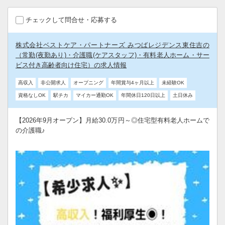
チェックして問合せ・応募する
株式会社ベストケア・パートナーズ みつばレジデンス東住吉の
（常勤(夜勤あり)・介護職(ケアスタッフ)・有料老人ホーム・サー
ビス付き高齢者向け住宅）の求人情報
高収入
非公開求人
オープニング
年間賞与4ヶ月以上
未経験OK
資格なしOK
駅チカ
マイカー通勤OK
年間休日120日以上
土日休み
【2026年9月オープン】月給30.0万円～◎住宅型有料老人ホームで
の介護職♪