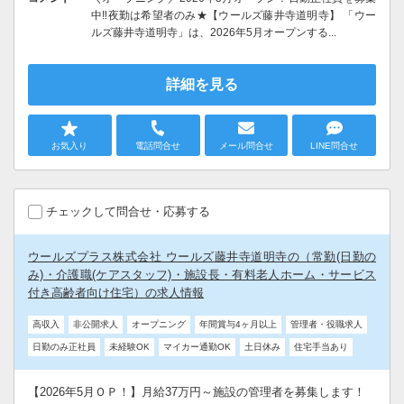
中‼夜勤は希望者のみ★【ウールズ藤井寺道明寺】 「ウー
ルズ藤井寺道明寺」は、2026年5月オープンする...
詳細を見る
お気入り
電話問合せ
メール問合せ
LINE問合せ
チェックして問合せ・応募する
ウールズプラス株式会社 ウールズ藤井寺道明寺の（常勤(日勤の
み)・介護職(ケアスタッフ)・施設長・有料老人ホーム・サービス
付き高齢者向け住宅）の求人情報
高収入
非公開求人
オープニング
年間賞与4ヶ月以上
管理者・役職求人
日勤のみ正社員
未経験OK
マイカー通勤OK
土日休み
住宅手当あり
【2026年5月ＯＰ！】月給37万円～施設の管理者を募集します！