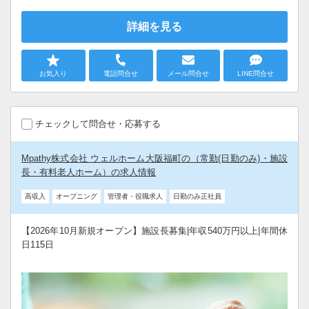
詳細を見る
お気入り
電話問合せ
メール問合せ
LINE問合せ
チェックして問合せ・応募する
Mpathy株式会社 ウェルホーム大阪福町の（常勤(日勤のみ)・施設
長・有料老人ホーム）の求人情報
高収入
オープニング
管理者・役職求人
日勤のみ正社員
【2026年10月新規オープン】施設長募集|年収540万円以上|年間休
日115日