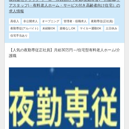
アスタッフ)・有料老人ホーム・サービス付き高齢者向け住宅）の
求人情報
高収入
非公開求人
オープニング
管理者・役職求人
夜勤専従(正社員)
夜勤専従(アルバイト)
未経験OK
資格なしOK
マイカー通勤OK
土日休み
住宅手当あり
【人気の夜勤専従正社員】月給30万円～/住宅型有料老人ホーム/介
護職