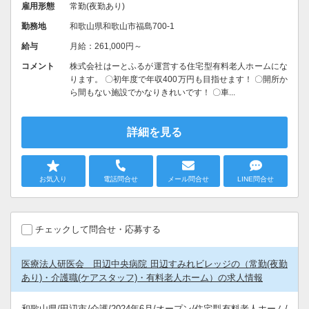
雇用形態
常勤(夜勤あり)
勤務地
和歌山県和歌山市福島700-1
給与
月給：261,000円～
コメント
株式会社はーとふるが運営する住宅型有料老人ホームにな
ります。 〇初年度で年収400万円も目指せます！ 〇開所か
ら間もない施設でかなりきれいです！ 〇車...
詳細を見る
お気入り
電話問合せ
メール問合せ
LINE問合せ
チェックして問合せ・応募する
医療法人研医会 田辺中央病院 田辺すみれビレッジの（常勤(夜勤
あり)・介護職(ケアスタッフ)・有料老人ホーム）の求人情報
和歌山県/田辺市/介護/2024年6月/オープン/住宅型有料老人ホーム/