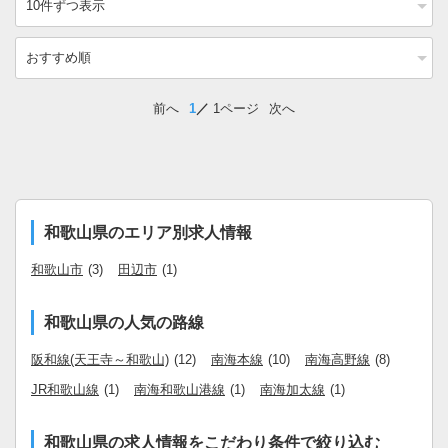
前へ
1
1ページ
次へ
和歌山県のエリア別求人情報
和歌山市
(3)
田辺市
(1)
和歌山県の人気の路線
阪和線(天王寺～和歌山)
(12)
南海本線
(10)
南海高野線
(8)
JR和歌山線
(1)
南海和歌山港線
(1)
南海加太線
(1)
和歌山県の求人情報をこだわり条件で絞り込む