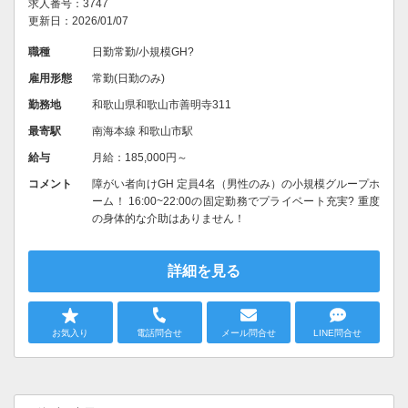
求人番号：3747
更新日：2026/01/07
職種
日勤常勤/小規模GH?
雇用形態
常勤(日勤のみ)
勤務地
和歌山県和歌山市善明寺311
最寄駅
南海本線 和歌山市駅
給与
月給：185,000円～
コメント
障がい者向けGH 定員4名（男性のみ）の小規模グループホ
ーム！ 16:00~22:00の固定勤務でプライベート充実? 重度
の身体的な介助はありません！
詳細を見る
お気入り
電話問合せ
メール問合せ
LINE問合せ