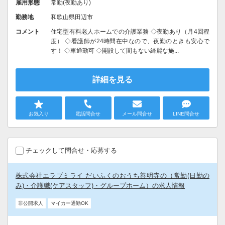
雇用形態
常勤(夜勤あり)
勤務地
和歌山県田辺市
コメント
住宅型有料老人ホームでの介護業務 ◇夜勤あり（月4回程
度） ◇看護師が24時間在中なので、夜勤のときも安心で
す！ ◇車通勤可 ◇開設して間もない綺麗な施...
詳細を見る
お気入り
電話問合せ
メール問合せ
LINE問合せ
チェックして問合せ・応募する
株式会社エラブミライ だいふくのおうち善明寺の（常勤(日勤の
み)・介護職(ケアスタッフ)・グループホーム）の求人情報
非公開求人
マイカー通勤OK