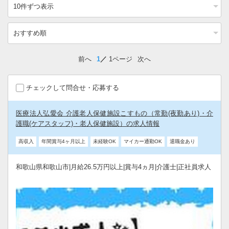
前へ
1
1ページ
次へ
チェックして問合せ・応募する
医療法人弘愛会 介護老人保健施設こすもの（常勤(夜勤あり)・介
護職(ケアスタッフ)・老人保健施設）の求人情報
高収入
年間賞与4ヶ月以上
未経験OK
マイカー通勤OK
退職金あり
和歌山県和歌山市|月給26.5万円以上|賞与4ヵ月|介護士|正社員求人