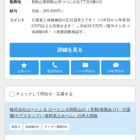
勤務地
和歌山県和歌山市つつじが丘7丁目3番の2
給与
月給：265,000円～
コメント
介護老人保健施設の正社員求人です！ ☆1年目から年収38
0万円以上も目指せます！ →月給26.5万円～/賞与４ヵ月 ☆
未経験OK！ ☆夜勤回数相談可...
詳細を見る
お気入り
電話問合せ
メール問合せ
LINE問合せ
チェックして問合せ・応募する
株式会社はーとふる はーとふる和歌山の（常勤(夜勤あり)・介護
職(ケアスタッフ)・有料老人ホーム）の求人情報
高収入
未経験OK
マイカー通勤OK