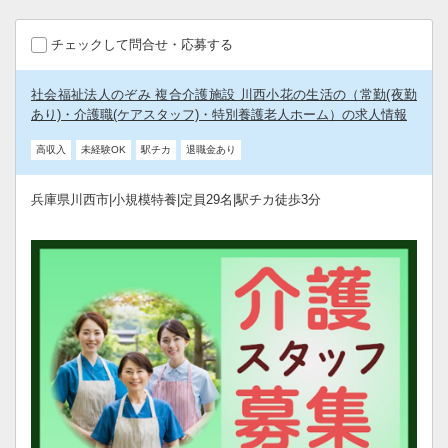
チェックして問合せ・応募する
社会福祉法人のぞみ 複合介護施設 川西小花の生活の（常勤(夜勤
あり)・介護職(ケアスタッフ)・特別養護老人ホーム）の求人情報
高収入
未経験OK
駅チカ
退職金あり
兵庫県川西市|小規模特養|定員29名|駅チカ徒歩3分