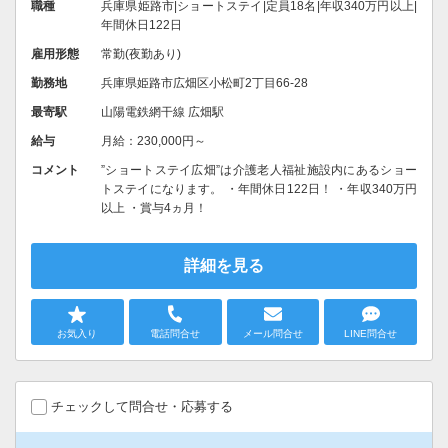
職種
兵庫県姫路市|ショートステイ|定員18名|年収340万円以上|
年間休日122日
雇用形態
常勤(夜勤あり)
勤務地
兵庫県姫路市広畑区小松町2丁目66-28
最寄駅
山陽電鉄網干線 広畑駅
給与
月給：230,000円～
コメント
”ショートステイ広畑”は介護老人福祉施設内にあるショー
トステイになります。 ・年間休日122日！ ・年収340万円
以上 ・賞与4ヵ月！
詳細を見る
お気入り
電話問合せ
メール問合せ
LINE問合せ
チェックして問合せ・応募する