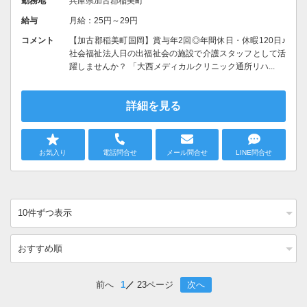
勤務地
兵庫県加古郡稲美町
給与
月給：25円～29円
コメント
【加古郡稲美町国岡】賞与年2回◎年間休日・休暇120日♪
社会福祉法人日の出福祉会の施設で介護スタッフとして活
躍しませんか？ 「大西メディカルクリニック通所リハ...
詳細を見る
お気入り
電話問合せ
メール問合せ
LINE問合せ
前へ
1
23ページ
次へ