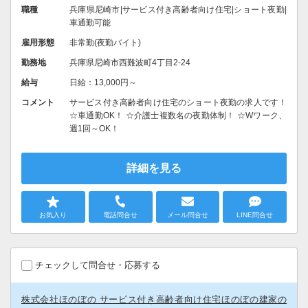
職種
兵庫県尼崎市|サービス付き高齢者向け住宅|ショート夜勤|
車通勤可能
雇用形態
非常勤(夜勤バイト)
勤務地
兵庫県尼崎市西難波町4丁目2-24
給与
日給：13,000円～
コメント
サービス付き高齢者向け住宅のショート夜勤の求人です！
☆車通勤OK！ ☆介護士複数名の夜勤体制！ ☆Wワーク、
週1回～OK！
詳細を見る
お気入り
電話問合せ
メール問合せ
LINE問合せ
チェックして問合せ・応募する
株式会社ほのぼの サービス付き高齢者向け住宅ほのぼの建家の