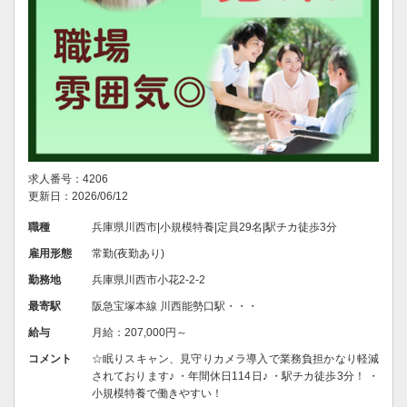
求人番号：4206
更新日：2026/06/12
職種
兵庫県川西市|小規模特養|定員29名|駅チカ徒歩3分
雇用形態
常勤(夜勤あり)
勤務地
兵庫県川西市小花2-2-2
最寄駅
阪急宝塚本線 川西能勢口駅・・・
給与
月給：207,000円～
コメント
☆眠りスキャン、見守りカメラ導入で業務負担かなり軽減
されております♪ ・年間休日114日♪ ・駅チカ徒歩3分！ ・
小規模特養で働きやすい！