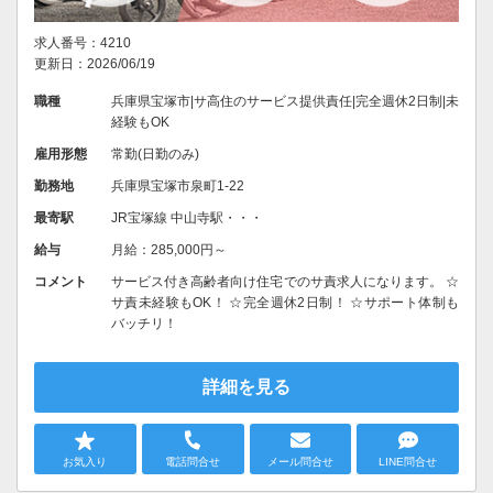
求人番号：4210
更新日：2026/06/19
職種
兵庫県宝塚市|サ高住のサービス提供責任|完全週休2日制|未
経験もOK
雇用形態
常勤(日勤のみ)
勤務地
兵庫県宝塚市泉町1-22
最寄駅
JR宝塚線 中山寺駅・・・
給与
月給：285,000円～
コメント
サービス付き高齢者向け住宅でのサ責求人になります。 ☆
サ責未経験もOK！ ☆完全週休2日制！ ☆サポート体制も
バッチリ！
詳細を見る
お気入り
電話問合せ
メール問合せ
LINE問合せ