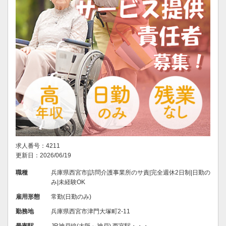
求人番号：4211
更新日：2026/06/19
職種
兵庫県西宮市|訪問介護事業所のサ責|完全週休2日制|日勤の
み|未経験OK
雇用形態
常勤(日勤のみ)
勤務地
兵庫県西宮市津門大塚町2-11
最寄駅
JR神戸線(大阪～神戸) 西宮駅・・・