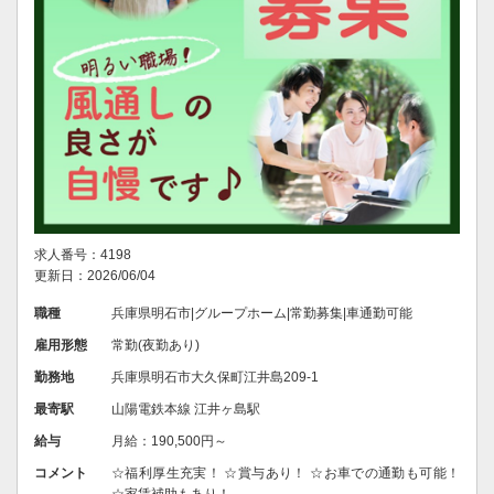
求人番号：4198
更新日：2026/06/04
職種
兵庫県明石市|グループホーム|常勤募集|車通勤可能
雇用形態
常勤(夜勤あり)
勤務地
兵庫県明石市大久保町江井島209-1
最寄駅
山陽電鉄本線 江井ヶ島駅
給与
月給：190,500円～
コメント
☆福利厚生充実！ ☆賞与あり！ ☆お車での通勤も可能！
☆家賃補助もあり！