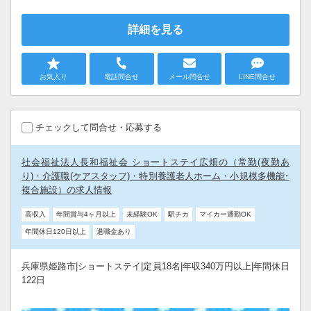
詳細を見る
お気入り
電話問合せ
メール問合せ
LINE問合せ
チェックして問合せ・応募する
社会福祉法人長和福祉会 ショートステイ広畑の（常勤(夜勤あ
り)・介護職(ケアスタッフ)・特別養護老人ホーム・小規模多機能･
複合施設）の求人情報
高収入
年間賞与4ヶ月以上
未経験OK
駅チカ
マイカー通勤OK
年間休日120日以上
退職金あり
兵庫県姫路市|ショートステイ|定員18名|年収340万円以上|年間休日
122日