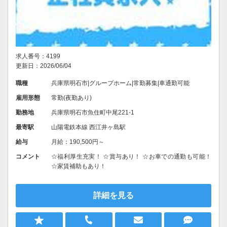
求人番号：4199
更新日：2026/06/04
職種
兵庫県明石市|グループホーム|常勤募集|車通勤可能
雇用形態
常勤(夜勤あり)
勤務地
兵庫県明石市魚住町中尾221-1
最寄駅
山陽電鉄本線 西江井ヶ島駅
給与
月給：190,500円～
コメント
☆福利厚生充実！ ☆賞与あり！ ☆お車での通勤も可能！
☆家賃補助もあり！
詳細を見る