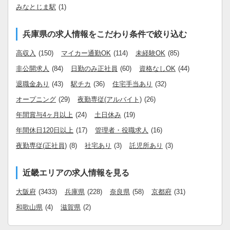
みなとじま駅
(1)
兵庫県の求人情報をこだわり条件で絞り込む
高収入
(150)
マイカー通勤OK
(114)
未経験OK
(85)
非公開求人
(84)
日勤のみ正社員
(60)
資格なしOK
(44)
退職金あり
(43)
駅チカ
(36)
住宅手当あり
(32)
オープニング
(29)
夜勤専従(アルバイト)
(26)
年間賞与4ヶ月以上
(24)
土日休み
(19)
年間休日120日以上
(17)
管理者・役職求人
(16)
夜勤専従(正社員)
(8)
社宅あり
(3)
託児所あり
(3)
近畿エリアの求人情報を見る
大阪府
(3433)
兵庫県
(228)
奈良県
(58)
京都府
(31)
和歌山県
(4)
滋賀県
(2)