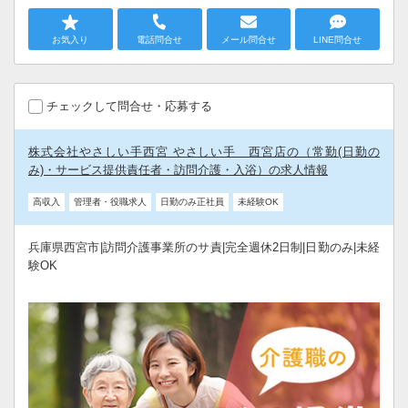
お気入り
電話問合せ
メール問合せ
LINE問合せ
チェックして問合せ・応募する
株式会社やさしい手西宮 やさしい手 西宮店の（常勤(日勤の
み)・サービス提供責任者・訪問介護・入浴）の求人情報
高収入
管理者・役職求人
日勤のみ正社員
未経験OK
兵庫県西宮市|訪問介護事業所のサ責|完全週休2日制|日勤のみ|未経
験OK