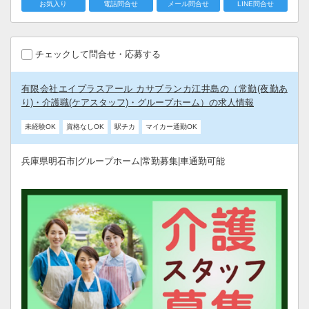
お気入り
電話問合せ
メール問合せ
LINE問合せ
チェックして問合せ・応募する
有限会社エイプラスアール カサブランカ江井島の（常勤(夜勤あ
り)・介護職(ケアスタッフ)・グループホーム）の求人情報
未経験OK
資格なしOK
駅チカ
マイカー通勤OK
兵庫県明石市|グループホーム|常勤募集|車通勤可能