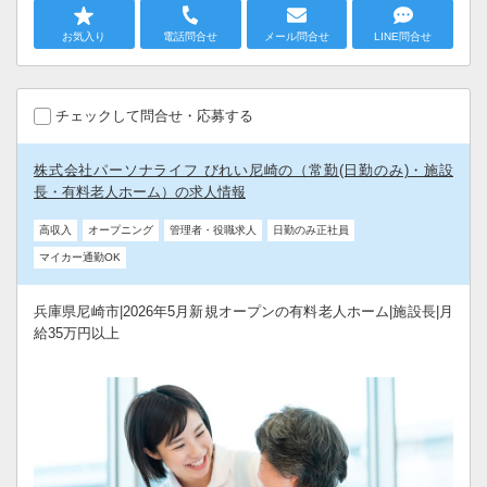
お気入り
電話問合せ
メール問合せ
LINE問合せ
チェックして問合せ・応募する
株式会社パーソナライフ びれい尼崎の（常勤(日勤のみ)・施設
長・有料老人ホーム）の求人情報
高収入
オープニング
管理者・役職求人
日勤のみ正社員
マイカー通勤OK
兵庫県尼崎市|2026年5月新規オープンの有料老人ホーム|施設長|月
給35万円以上