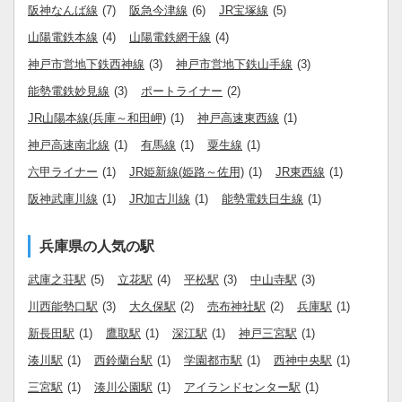
阪神なんば線
(7)
阪急今津線
(6)
JR宝塚線
(5)
山陽電鉄本線
(4)
山陽電鉄網干線
(4)
神戸市営地下鉄西神線
(3)
神戸市営地下鉄山手線
(3)
能勢電鉄妙見線
(3)
ポートライナー
(2)
JR山陽本線(兵庫～和田岬)
(1)
神戸高速東西線
(1)
神戸高速南北線
(1)
有馬線
(1)
粟生線
(1)
六甲ライナー
(1)
JR姫新線(姫路～佐用)
(1)
JR東西線
(1)
阪神武庫川線
(1)
JR加古川線
(1)
能勢電鉄日生線
(1)
兵庫県の人気の駅
武庫之荘駅
(5)
立花駅
(4)
平松駅
(3)
中山寺駅
(3)
川西能勢口駅
(3)
大久保駅
(2)
売布神社駅
(2)
兵庫駅
(1)
新長田駅
(1)
鷹取駅
(1)
深江駅
(1)
神戸三宮駅
(1)
湊川駅
(1)
西鈴蘭台駅
(1)
学園都市駅
(1)
西神中央駅
(1)
三宮駅
(1)
湊川公園駅
(1)
アイランドセンター駅
(1)