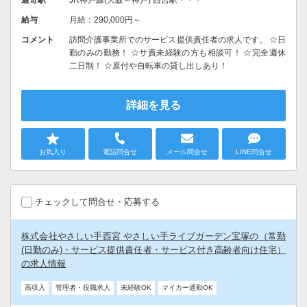
給与
月給：290,000円～
コメント
訪問介護事業所でのサービス提供責任者の求人です。 ☆日
勤のみの勤務！ ☆サ責未経験の方も相談可！ ☆完全週休
二日制！ ☆原付や自転車の貸し出しあり！
詳細を見る
お気入り
電話問合せ
メール問合せ
LINE問合せ
チェックして問合せ・応募する
株式会社やさしい手西宮 やさしい手ライブガーデン宝塚の（常勤
(日勤のみ)・サービス提供責任者・サービス付き高齢者向け住宅）
の求人情報
高収入
管理者・役職求人
未経験OK
マイカー通勤OK