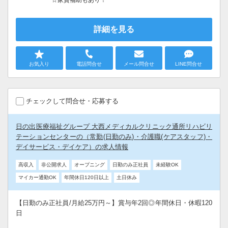
詳細を見る
お気入り
電話問合せ
メール問合せ
LINE問合せ
チェックして問合せ・応募する
日の出医療福祉グループ 大西メディカルクリニック通所リハビリ
テーションセンターの（常勤(日勤のみ)・介護職(ケアスタッフ)・
デイサービス・デイケア）の求人情報
高収入
非公開求人
オープニング
日勤のみ正社員
未経験OK
マイカー通勤OK
年間休日120日以上
土日休み
【日勤のみ正社員/月給25万円～】賞与年2回◎年間休日・休暇120
日