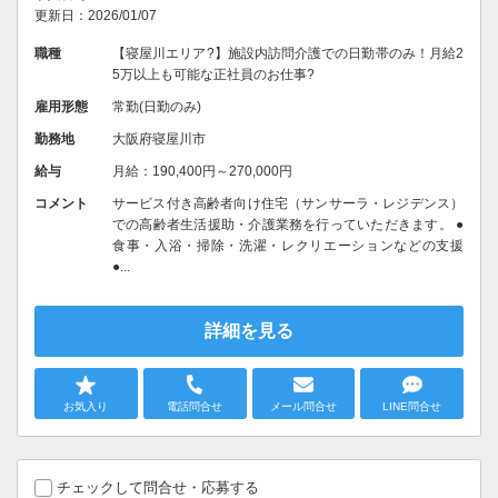
更新日：2026/01/07
職種
【寝屋川エリア?】施設内訪問介護での日勤帯のみ！月給2
5万以上も可能な正社員のお仕事?
雇用形態
常勤(日勤のみ)
勤務地
大阪府寝屋川市
給与
月給：190,400円～270,000円
コメント
サービス付き高齢者向け住宅（サンサーラ・レジデンス）
での高齢者生活援助・介護業務を行っていただきます。 ●
食事・入浴・掃除・洗濯・レクリエーションなどの支援
●...
詳細を見る
お気入り
電話問合せ
メール問合せ
LINE問合せ
チェックして問合せ・応募する