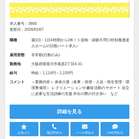
求人番号：3800
更新日：2026/01/07
職種
週3日・1日4時間からOK！☆資格・経験不問◎特別養護老
人ホームの日勤パート求人♪
雇用形態
非常勤(日勤のみ)
勤務地
大阪府寝屋川市葛原2丁目4-31
給与
時給：1,114円～1,150円
コメント
＜業務内容＞ 身体介護（食事・排泄・入浴・衛生管理・環
境整備等） レクリエーションや趣味活動のサポート 自立
に必要な生活訓練の支援 外出の際の付き添い など
詳細を見る
お気入り
電話問合せ
メール問合せ
LINE問合せ