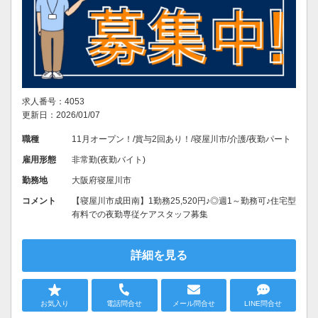
求人番号：4053
更新日：2026/01/07
職種
11月オープン！/賞与2回あり！/寝屋川市/介護/夜勤パート
雇用形態
非常勤(夜勤バイト)
勤務地
大阪府寝屋川市
コメント
【寝屋川市成田南】1勤務25,520円♪◎週1～勤務可♪住宅型
有料での夜勤専従ケアスタッフ募集
詳細を見る
お気入り
電話問合せ
メール問合せ
LINE問合せ