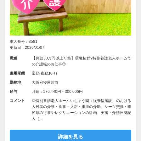
求人番号：3581
更新日：2026/01/07
職種
【月給30万円以上可能】環境抜群?特別養護老人ホームで
の介護職のお仕事◎
雇用形態
常勤(夜勤あり)
勤務地
大阪府寝屋川市
給与
月給：176,440円～300,000円
コメント
◎特別養護老人ホームいちょう園（従来型施設）のおける
入居者の介護・食事・入浴・排泄の介助、シーツ交換・季
節毎の行事やレクリエーションの計画、実施・介護日誌記
入（...
詳細を見る