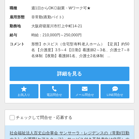
職種
週1日からOK◎副業・Wワーク可★
雇用形態
非常勤(夜勤バイト)
勤務地
大阪府寝屋川市打上中町14-21
給与
時給：210,000円～250,000円
コメント
形態】ホスピス（住宅型有料老人ホーム） 【定員】約50
名 【介護度】3.5～4 【日勤】看護師2～3名、介護士7～8
名体制 【夜勤】看護師1名、介護士2名体制 ...
詳細を見る
お気入り
電話問合せ
メール問合せ
LINE問合せ
チェックして問合せ・応募する
社会福祉法人百丈山合掌会 サンサーラ・レジデンスの（常勤(日勤