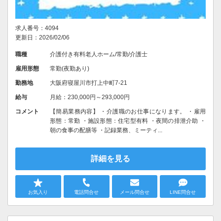
求人番号：4094
更新日：2026/02/06
職種
介護付き有料老人ホーム/常勤/介護士
雇用形態
常勤(夜勤あり)
勤務地
大阪府寝屋川市打上中町7-21
給与
月給：230,000円～293,000円
コメント
【簡易業務内容】 ・介護職のお仕事になります。 ・雇用
形態：常勤 ・施設形態：住宅型有料 ・夜間の排泄介助 ・
朝の食事の配膳等 ・記録業務、ミーティ...
詳細を見る
お気入り
電話問合せ
メール問合せ
LINE問合せ