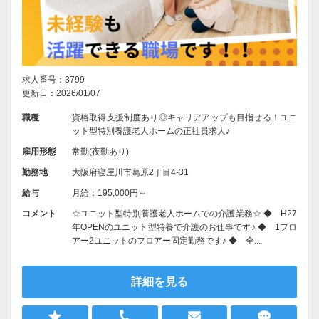
求人番号：3799
更新日：2026/01/07
職種
資格取得支援制度あり◎キャリアアップも目指せる！ユニ
ット型特別養護老人ホームの正社員求人♪
雇用形態
常勤(夜勤あり)
勤務地
大阪府寝屋川市葛原2丁目4-31
給与
月給：195,000円～
コメント
☆ユニット型特別養護老人ホームでの介護業務☆ ◆ H27
年OPENのユニット型特養で介護のお仕事です♪ ◆ 1フロ
アー2ユニットのフロアー固定勤務です♪ ◆ 全...
詳細を見る