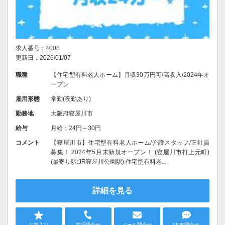
求人番号：4008
更新日：2026/01/07
職種
【住宅型有料老人ホーム】月収30万円可/高収入/2024年オ
ープン
雇用形態
常勤(夜勤あり)
勤務地
大阪府寝屋川市
給与
月給：24円～30円
コメント
【寝屋川市】住宅型有料老人ホーム/介護スタッフ/正社員
募集！ 2024年5月末新規オープン！ (寝屋川市打上元町)
(最寄り駅:JR寝屋川公園駅) 住宅型有料老...
詳細を見る
お気入り
電話問合せ
メール問合せ
LINE問合せ