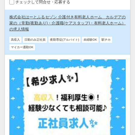
チェックして問合せ・応募する
株式会社はーとふるセゾン 介護付き有料老人ホーム カルデアの
家の（常勤(夜勤あり)・介護職(ケアスタッフ)・有料老人ホーム）
の求人情報
高収入
日勤のみ正社員
夜勤専従(アルバイト)
未経験OK
駅チカ
マイカー通勤OK