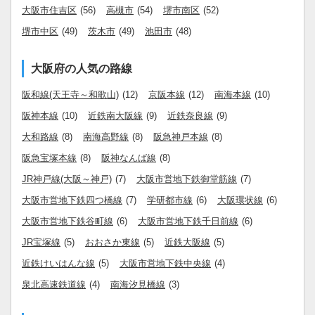
大阪市住吉区
(56)
高槻市
(54)
堺市南区
(52)
堺市中区
(49)
茨木市
(49)
池田市
(48)
大阪府の人気の路線
阪和線(天王寺～和歌山)
(12)
京阪本線
(12)
南海本線
(10)
阪神本線
(10)
近鉄南大阪線
(9)
近鉄奈良線
(9)
大和路線
(8)
南海高野線
(8)
阪急神戸本線
(8)
阪急宝塚本線
(8)
阪神なんば線
(8)
JR神戸線(大阪～神戸)
(7)
大阪市営地下鉄御堂筋線
(7)
大阪市営地下鉄四つ橋線
(7)
学研都市線
(6)
大阪環状線
(6)
大阪市営地下鉄谷町線
(6)
大阪市営地下鉄千日前線
(6)
JR宝塚線
(5)
おおさか東線
(5)
近鉄大阪線
(5)
近鉄けいはんな線
(5)
大阪市営地下鉄中央線
(4)
泉北高速鉄道線
(4)
南海汐見橋線
(3)