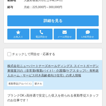
勤務地
大阪府寝屋川市打上中町14-21
給与
月給：225,000円～300,000円
詳細を見る
お気入り
電話問合せ
メール問合せ
LINE問合せ
チェックして問合せ・応募する
株式会社ニューパートナーズホールディングス スイートガーデン
東寝屋川の（非常勤(夜勤バイト)・介護職(ケアスタッフ)・有料老
人ホーム・サービス付き高齢者向け住宅）の求人情報
夜勤専従(アルバイト)
駅チカ
ブランクOK♪高待遇で安定した収入を得られる夜勤専従スタッフ
のお仕事です！