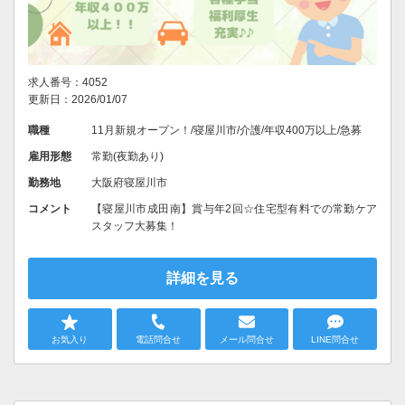
求人番号：4052
更新日：2026/01/07
職種
11月新規オープン！/寝屋川市/介護/年収400万以上/急募
雇用形態
常勤(夜勤あり)
勤務地
大阪府寝屋川市
コメント
【寝屋川市成田南】賞与年2回☆住宅型有料での常勤ケア
スタッフ大募集！
詳細を見る
お気入り
電話問合せ
メール問合せ
LINE問合せ