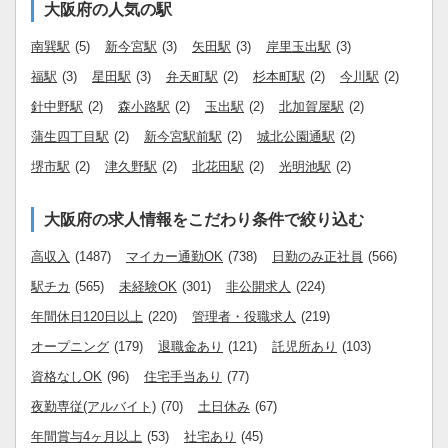
大阪府の人気の駅
南巽駅
(5)
新今宮駅
(3)
矢田駅
(3)
岸里玉出駅
(3)
福駅
(3)
星田駅
(3)
弁天町駅
(2)
杉本町駅
(2)
今川駅
(2)
針中野駅
(2)
森小路駅
(2)
玉出駅
(2)
北加賀屋駅
(2)
蒲生四丁目駅
(2)
新今宮駅前駅
(2)
城北公園通駅
(2)
堺市駅
(2)
津久野駅
(2)
北花田駅
(2)
光明池駅
(2)
大阪府の求人情報をこだわり条件で絞り込む
高収入
(1487)
マイカー通勤OK
(738)
日勤のみ正社員
(566)
駅チカ
(565)
未経験OK
(301)
非公開求人
(224)
年間休日120日以上
(220)
管理者・役職求人
(219)
オープニング
(179)
退職金あり
(121)
託児所あり
(103)
資格なしOK
(96)
住宅手当あり
(77)
夜勤専従(アルバイト)
(70)
土日休み
(67)
年間賞与4ヶ月以上
(53)
社宅あり
(45)