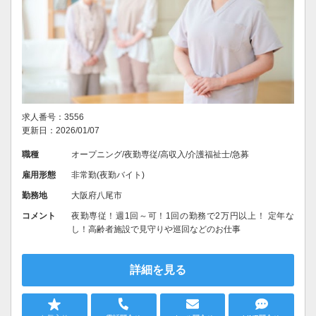
求人番号：3556
更新日：2026/01/07
職種
オープニング/夜勤専従/高収入/介護福祉士/急募
雇用形態
非常勤(夜勤バイト)
勤務地
大阪府八尾市
コメント
夜勤専従！週1回～可！1回の勤務で2万円以上！ 定年な
し！高齢者施設で見守りや巡回などのお仕事
詳細を見る