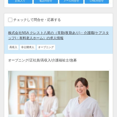
お気入り
電話問合せ
メール問合せ
LINE問合せ
チェックして問合せ・応募する
株式会社NSA クレスト八尾の（常勤(夜勤あり)・介護職(ケアスタ
ッフ)・有料老人ホーム）の求人情報
高収入
非公開求人
オープニング
オープニング/正社員/高収入/介護福祉士/急募