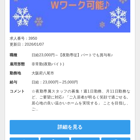
求人番号：3950
更新日：2026/01/07
職種
日給23,000円～【夜勤専従】パートでも賞与有♪
雇用形態
非常勤(夜勤バイト)
勤務地
大阪府八尾市
給与
日給：23,000円～25,000円
コメント
☆夜勤専属スタッフの募集！週1日勤務、月11日勤務な
ど、ご要望に対応♪ 「ご入居者が明るく笑顔で過ごせる。
居心地の良い温かいホームを実現する」 ことを目指し、
ご...
詳細を見る