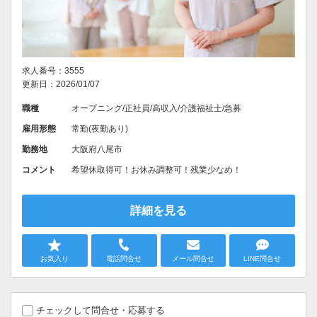
求人番号：3555
更新日：2026/01/07
職種
オープニング/正社員/高収入/介護福祉士/急募
雇用形態
常勤(夜勤あり)
勤務地
大阪府八尾市
コメント
希望休取得可！お休み調整可！残業少なめ！
詳細を見る
お気入り
電話問合せ
メール問合せ
LINE問合せ
チェックして問合せ・応募する