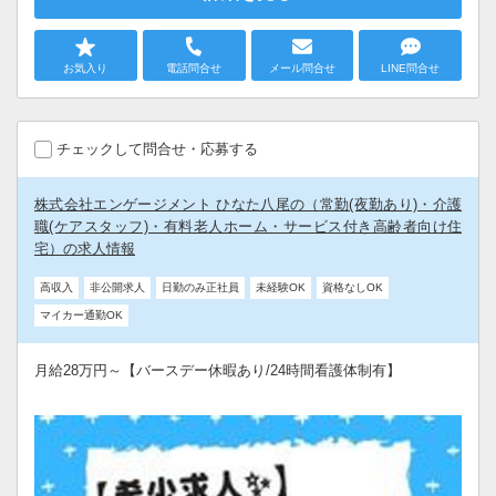
お気入り
電話問合せ
メール問合せ
LINE問合せ
チェックして問合せ・応募する
株式会社エンゲージメント ひなた八尾の（常勤(夜勤あり)・介護
職(ケアスタッフ)・有料老人ホーム・サービス付き高齢者向け住
宅）の求人情報
高収入
非公開求人
日勤のみ正社員
未経験OK
資格なしOK
マイカー通勤OK
月給28万円～【バースデー休暇あり/24時間看護体制有】