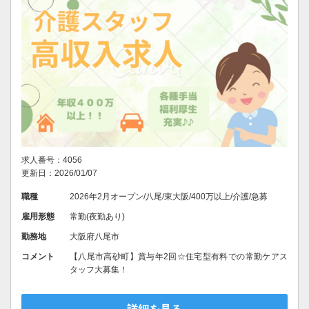
求人番号：4056
更新日：2026/01/07
職種
2026年2月オープン/八尾/東大阪/400万以上/介護/急募
雇用形態
常勤(夜勤あり)
勤務地
大阪府八尾市
コメント
【八尾市高砂町】賞与年2回☆住宅型有料での常勤ケアス
タッフ大募集！