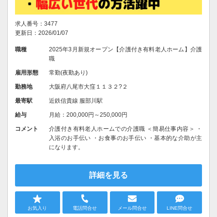
求人番号：3477
更新日：2026/01/07
職種
2025年3月新規オープン【介護付き有料老人ホーム】介護
職
雇用形態
常勤(夜勤あり)
勤務地
大阪府八尾市大窪１１３２?２
最寄駅
近鉄信貴線 服部川駅
給与
月給：200,000円～250,000円
コメント
介護付き有料老人ホームでの介護職 ＜簡易仕事内容＞ ・
入浴のお手伝い ・お食事のお手伝い ・基本的な介助が主
になります。
詳細を見る
お気入り
電話問合せ
メール問合せ
LINE問合せ