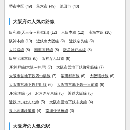
堺市中区
(49)
茨木市
(49)
池田市
(48)
大阪府の人気の路線
阪和線(天王寺～和歌山)
(12)
京阪本線
(12)
南海本線
(10)
阪神本線
(10)
近鉄南大阪線
(9)
近鉄奈良線
(9)
大和路線
(8)
南海高野線
(8)
阪急神戸本線
(8)
阪急宝塚本線
(8)
阪神なんば線
(8)
JR神戸線(大阪～神戸)
(7)
大阪市営地下鉄御堂筋線
(7)
大阪市営地下鉄四つ橋線
(7)
学研都市線
(6)
大阪環状線
(6)
大阪市営地下鉄谷町線
(6)
大阪市営地下鉄千日前線
(6)
JR宝塚線
(5)
おおさか東線
(5)
近鉄大阪線
(5)
近鉄けいはんな線
(5)
大阪市営地下鉄中央線
(4)
泉北高速鉄道線
(4)
南海汐見橋線
(3)
大阪府の人気の駅