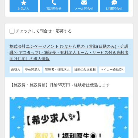
お気入り
電話問合せ
メール問合せ
LINE問合せ
チェックして問合せ・応募する
株式会社エンゲージメント ひなた八尾の（常勤(日勤のみ)・介護
職(ケアスタッフ)・施設長・有料老人ホーム・サービス付き高齢者
向け住宅）の求人情報
高収入
非公開求人
管理者・役職求人
日勤のみ正社員
マイカー通勤OK
【施設長・施設長補】月給36万円～経験者は優遇します