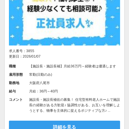
求人番号：3855
更新日：2026/01/07
職種
【施設長・施設長補】月給36万円～経験者は優遇します
雇用形態
常勤(日勤のみ)
勤務地
大阪府八尾市
給与
月給：36円～40円
コメント
施設長・施設長補佐の募集！ 住宅型有料老人ホームで施設
長の経験がある方歓迎♪ 協調性がある、お互いを理解しよ
うとする、物事を主体的に捉えるポジティブな方♪ ...
詳細を見る