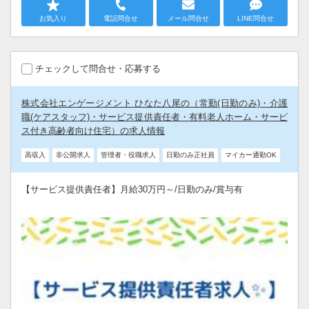
お気入り
電話問合せ
メール問合せ
LINE問合せ
チェックして問合せ・応募する
株式会社エンゲージメント ひなた八尾の（常勤(日勤のみ)・介護
職(ケアスタッフ)・サービス提供責任者・有料老人ホーム・サービ
ス付き高齢者向け住宅）の求人情報
高収入
非公開求人
管理者・役職求人
日勤のみ正社員
マイカー通勤OK
【サービス提供責任者】月給30万円～/日勤のみ/賞与有