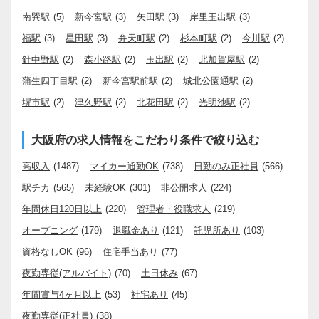
南巽駅
(5)
新今宮駅
(3)
矢田駅
(3)
岸里玉出駅
(3)
福駅
(3)
星田駅
(3)
弁天町駅
(2)
杉本町駅
(2)
今川駅
(2)
針中野駅
(2)
森小路駅
(2)
玉出駅
(2)
北加賀屋駅
(2)
蒲生四丁目駅
(2)
新今宮駅前駅
(2)
城北公園通駅
(2)
堺市駅
(2)
津久野駅
(2)
北花田駅
(2)
光明池駅
(2)
大阪府の求人情報をこだわり条件で絞り込む
高収入
(1487)
マイカー通勤OK
(738)
日勤のみ正社員
(566)
駅チカ
(565)
未経験OK
(301)
非公開求人
(224)
年間休日120日以上
(220)
管理者・役職求人
(219)
オープニング
(179)
退職金あり
(121)
託児所あり
(103)
資格なしOK
(96)
住宅手当あり
(77)
夜勤専従(アルバイト)
(70)
土日休み
(67)
年間賞与4ヶ月以上
(53)
社宅あり
(45)
夜勤専従(正社員)
(38)