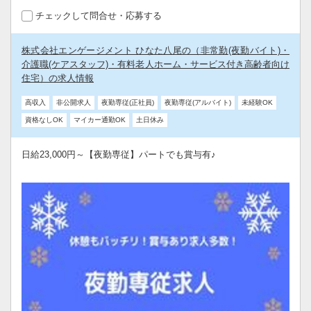
チェックして問合せ・応募する
株式会社エンゲージメント ひなた八尾の（非常勤(夜勤バイト)・
介護職(ケアスタッフ)・有料老人ホーム・サービス付き高齢者向け
住宅）の求人情報
高収入
非公開求人
夜勤専従(正社員)
夜勤専従(アルバイト)
未経験OK
資格なしOK
マイカー通勤OK
土日休み
日給23,000円～【夜勤専従】パートでも賞与有♪