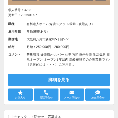
求人番号：3238
更新日：2026/01/07
職種
有料老人ホーム/介護スタッフ/常勤（夜勤あり）
雇用形態
常勤(夜勤あり)
勤務地
大阪府八尾市新家町5丁目57-1
給与
月給：250,000円～280,000円
コメント
募集職種 介護職/ヘルパー 仕事内容 身体介護 生活援助 新
規オープン オープン3年以内 高齢施設での介護業務です♪
【具体的には・・・】 ご利用者...
詳細を見る
お気入り
電話問合せ
メール問合せ
LINE問合せ
チェックして問合せ・応募する