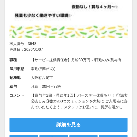
求人番号：3948
更新日：2026/01/07
職種
【サービス提供責任者】月給30万円～/日勤のみ/賞与有
雇用形態
常勤(日勤のみ)
勤務地
大阪府八尾市
給与
月給：30円～33円
コメント
【賞与年2回・昇給年1回】バースデー休暇あり！ ①誠実
②楽しみ③協力の3つのミッションを大切に ご入居者に喜
んでいただくよう、スタッフはお互いに、長所を活かし ...
詳細を見る