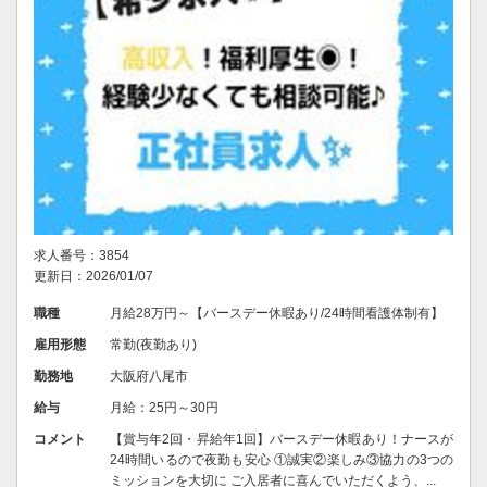
求人番号：3854
更新日：2026/01/07
職種
月給28万円～【バースデー休暇あり/24時間看護体制有】
雇用形態
常勤(夜勤あり)
勤務地
大阪府八尾市
給与
月給：25円～30円
コメント
【賞与年2回・昇給年1回】バースデー休暇あり！ナースが
24時間いるので夜勤も安心 ①誠実②楽しみ③協力の3つの
ミッションを大切に ご入居者に喜んでいただくよう、...