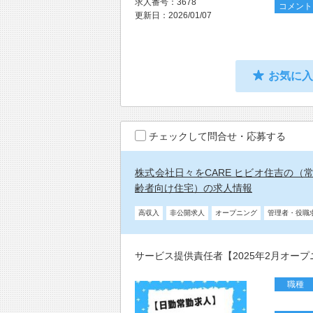
求人番号：3678
コメント
更新日：2026/01/07
お気に
チェックして問合せ・応募する
株式会社日々をCARE ヒビオ住吉の（
齢者向け住宅）の求人情報
高収入
非公開求人
オープニング
管理者・役職
サービス提供責任者【2025年2月オー
職種