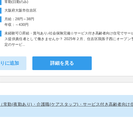
常勤(日勤のみ)
大阪府大阪市住吉区
月給：28円～38円
年収：～430円
未経験可◎昇給・賞与あり♪社会保険完備☆サービス付き高齢者向け住宅でサー
ス提供責任者として働きませんか？ 2025年２月、住吉区我孫子西にオープン
定のサービ...
入りに追加
詳細を見る
（常勤(夜勤あり)・介護職(ケアスタッフ)・サービス付き高齢者向け