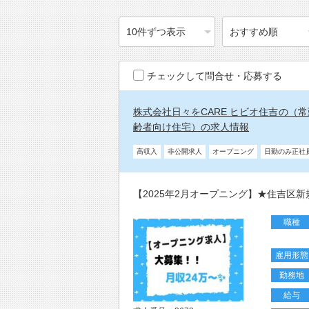
チェックして問合せ・応募する
株式会社日々をCARE ヒビオ住吉の（
齢者向け住宅）の求人情報
高収入
非公開求人
オープニング
日勤のみ正社
【2025年2月オープニング】★住吉区
職種
雇用形態
勤務地
給与