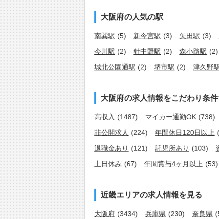
大阪府の人気の駅
南巽駅
(5)
新今宮駅
(3)
矢田駅
(3)
今川駅
(2)
針中野駅
(2)
森小路駅
(2)
城北公園通駅
(2)
堺市駅
(2)
津久野
大阪府の求人情報をこだわり条件
高収入
(1487)
マイカー通勤OK
(738)
非公開求人
(224)
年間休日120日以上
退職金あり
(121)
託児所あり
(103)
土日休み
(67)
年間賞与4ヶ月以上
(53)
近畿エリアの求人情報を見る
大阪府
(3434)
兵庫県
(230)
奈良県
(