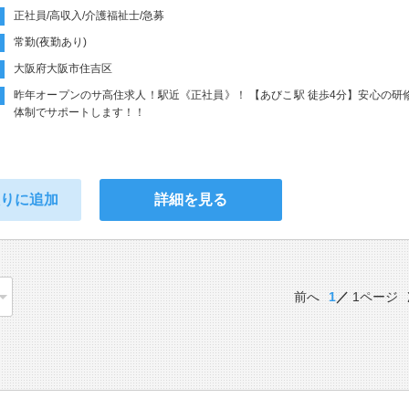
正社員/高収入/介護福祉士/急募
常勤(夜勤あり)
大阪府大阪市住吉区
昨年オープンのサ高住求人！駅近《正社員》！ 【あびこ駅 徒歩4分】安心の研
体制でサポートします！！
入りに追加
詳細を見る
前へ
1
1ページ