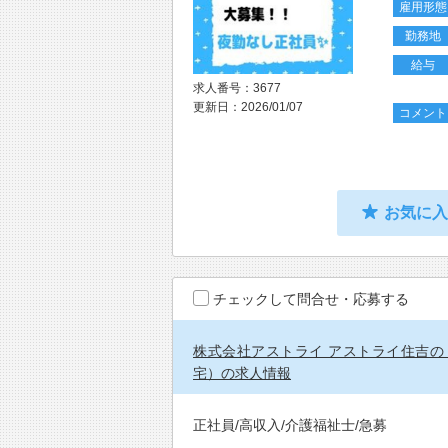
雇用形態
勤務地
給与
求人番号：3677
更新日：2026/01/07
コメント
お気に
チェックして問合せ・応募する
株式会社アストライ アストライ住吉の
宅）の求人情報
正社員/高収入/介護福祉士/急募