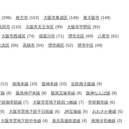
市
(296)
枚方市
(152)
大阪市東成区
(148)
東大阪市
(148)
吹田市
(110)
大阪市天王寺区
(99)
大阪市平野区
(92)
大阪市西成区
(74)
寝屋川市
(71)
堺市北区
(69)
八尾市
(61)
住吉区
(56)
高槻市
(54)
堺市南区
(52)
堺市中区
(49)
(12)
南海本線
(10)
阪神本線
(10)
近鉄南大阪線
(9)
野線
(8)
阪急神戸本線
(8)
阪急宝塚本線
(8)
阪神なんば線
(8)
下鉄御堂筋線
(7)
大阪市営地下鉄四つ橋線
(7)
学研都市線
(6)
(6)
大阪市営地下鉄千日前線
(6)
JR宝塚線
(5)
おおさか東線
(5)
大阪市営地下鉄中央線
(4)
泉北高速鉄道線
(4)
南海汐見橋線
(3)