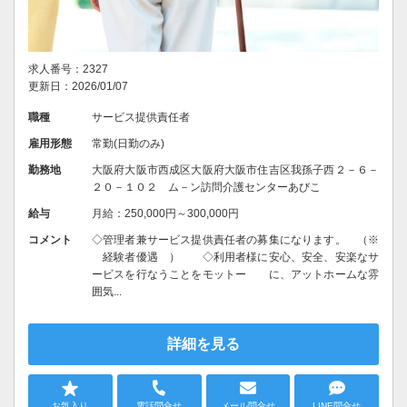
求人番号：2327
更新日：2026/01/07
職種
サービス提供責任者
雇用形態
常勤(日勤のみ)
勤務地
大阪府大阪市西成区大阪府大阪市住吉区我孫子西２－６－
２０－１０２ ム－ン訪問介護センターあびこ
給与
月給：250,000円～300,000円
コメント
◇管理者兼サービス提供責任者の募集になります。 （※
経験者優遇 ） ◇利用者様に安心、安全、安楽なサ
ービスを行なうことをモットー に、アットホームな雰
囲気...
詳細を見る
お気入り
電話問合せ
メール問合せ
LINE問合せ