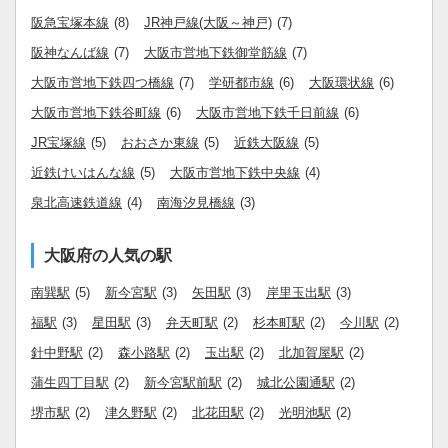
阪急宝塚本線
(8)
JR神戸線(大阪～神戸)
(7)
阪神なんば線
(7)
大阪市営地下鉄御堂筋線
(7)
大阪市営地下鉄四つ橋線
(7)
学研都市線
(6)
大阪環状線
(6)
大阪市営地下鉄谷町線
(6)
大阪市営地下鉄千日前線
(6)
JR宝塚線
(5)
おおさか東線
(5)
近鉄大阪線
(5)
近鉄けいはんな線
(5)
大阪市営地下鉄中央線
(4)
泉北高速鉄道線
(4)
南海汐見橋線
(3)
大阪府の人気の駅
南巽駅
(5)
新今宮駅
(3)
矢田駅
(3)
岸里玉出駅
(3)
福駅
(3)
星田駅
(3)
弁天町駅
(2)
杉本町駅
(2)
今川駅
(2)
針中野駅
(2)
森小路駅
(2)
玉出駅
(2)
北加賀屋駅
(2)
蒲生四丁目駅
(2)
新今宮駅前駅
(2)
城北公園通駅
(2)
堺市駅
(2)
津久野駅
(2)
北花田駅
(2)
光明池駅
(2)