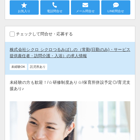
お気入り
電話問合せ
メール問合せ
LINE問合せ
チェックして問合せ・応募する
株式会社シクロ シクロつるみばしの（常勤(日勤のみ)・サービス
提供責任者・訪問介護・入浴）の求人情報
未経験OK
託児所あり
未経験の方も歓迎！/☆研修制度あり☆/保育所併設予定◎/育児支
援あり♪