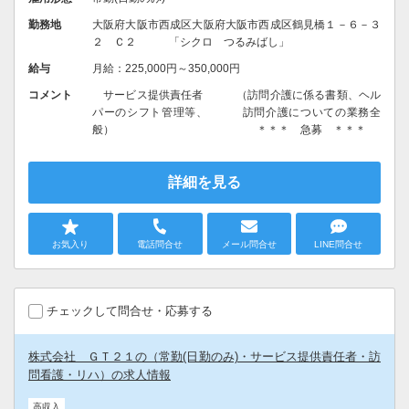
勤務地
大阪府大阪市西成区大阪府大阪市西成区鶴見橋１－６－３
２ Ｃ２ 「シクロ つるみばし」
給与
月給：225,000円～350,000円
コメント
サービス提供責任者 （訪問介護に係る書類、ヘル
パーのシフト管理等、 訪問介護についての業務全
般） ＊＊＊ 急募 ＊＊＊
詳細を見る
お気入り
電話問合せ
メール問合せ
LINE問合せ
チェックして問合せ・応募する
株式会社 ＧＴ２１の（常勤(日勤のみ)・サービス提供責任者・訪
問看護・リハ）の求人情報
高収入