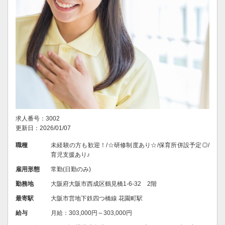
求人番号：3002
更新日：2026/01/07
職種
未経験の方も歓迎！/☆研修制度あり☆/保育所併設予定◎/
育児支援あり♪
雇用形態
常勤(日勤のみ)
勤務地
大阪府大阪市西成区鶴見橋1-6-32 2階
最寄駅
大阪市営地下鉄四つ橋線 花園町駅
給与
月給：303,000円～303,000円