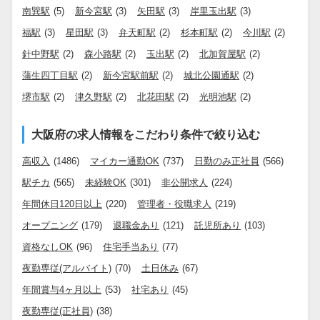
南巽駅
(5)
新今宮駅
(3)
矢田駅
(3)
岸里玉出駅
(3)
福駅
(3)
星田駅
(3)
弁天町駅
(2)
杉本町駅
(2)
今川駅
(2)
針中野駅
(2)
森小路駅
(2)
玉出駅
(2)
北加賀屋駅
(2)
蒲生四丁目駅
(2)
新今宮駅前駅
(2)
城北公園通駅
(2)
堺市駅
(2)
津久野駅
(2)
北花田駅
(2)
光明池駅
(2)
大阪府の求人情報をこだわり条件で絞り込む
高収入
(1486)
マイカー通勤OK
(737)
日勤のみ正社員
(566)
駅チカ
(565)
未経験OK
(301)
非公開求人
(224)
年間休日120日以上
(220)
管理者・役職求人
(219)
オープニング
(179)
退職金あり
(121)
託児所あり
(103)
資格なしOK
(96)
住宅手当あり
(77)
夜勤専従(アルバイト)
(70)
土日休み
(67)
年間賞与4ヶ月以上
(53)
社宅あり
(45)
夜勤専従(正社員)
(38)