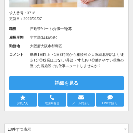
求人番号：3718
更新日：2026/01/07
職種
日勤帯/パート/介護士/急募
雇用形態
非常勤(日勤のみ)
勤務地
大阪府大阪市都島区
コメント
勤務1日以上・1日3時間から相談可☆大阪城北詰駅より徒
歩1分◎残業ほぼなし♪昇給・寸志あり◎働きやすい環境の
整った当施設でお仕事スタートしませんか？
詳細を見る
お気入り
電話問合せ
メール問合せ
LINE問合せ