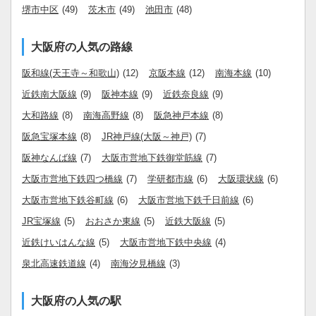
堺市中区
(49)
茨木市
(49)
池田市
(48)
大阪府の人気の路線
阪和線(天王寺～和歌山)
(12)
京阪本線
(12)
南海本線
(10)
近鉄南大阪線
(9)
阪神本線
(9)
近鉄奈良線
(9)
大和路線
(8)
南海高野線
(8)
阪急神戸本線
(8)
阪急宝塚本線
(8)
JR神戸線(大阪～神戸)
(7)
阪神なんば線
(7)
大阪市営地下鉄御堂筋線
(7)
大阪市営地下鉄四つ橋線
(7)
学研都市線
(6)
大阪環状線
(6)
大阪市営地下鉄谷町線
(6)
大阪市営地下鉄千日前線
(6)
JR宝塚線
(5)
おおさか東線
(5)
近鉄大阪線
(5)
近鉄けいはんな線
(5)
大阪市営地下鉄中央線
(4)
泉北高速鉄道線
(4)
南海汐見橋線
(3)
大阪府の人気の駅