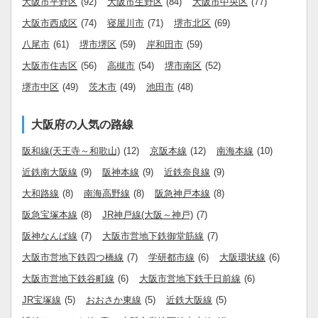
大阪市平野区
(92)
大阪市生野区
(84)
大阪市中央区
(77)
大阪市西成区
(74)
寝屋川市
(71)
堺市北区
(69)
八尾市
(61)
堺市堺区
(59)
岸和田市
(59)
大阪市住吉区
(56)
高槻市
(54)
堺市南区
(52)
堺市中区
(49)
茨木市
(49)
池田市
(48)
大阪府の人気の路線
阪和線(天王寺～和歌山)
(12)
京阪本線
(12)
南海本線
(10)
近鉄南大阪線
(9)
阪神本線
(9)
近鉄奈良線
(9)
大和路線
(8)
南海高野線
(8)
阪急神戸本線
(8)
阪急宝塚本線
(8)
JR神戸線(大阪～神戸)
(7)
阪神なんば線
(7)
大阪市営地下鉄御堂筋線
(7)
大阪市営地下鉄四つ橋線
(7)
学研都市線
(6)
大阪環状線
(6)
大阪市営地下鉄谷町線
(6)
大阪市営地下鉄千日前線
(6)
JR宝塚線
(5)
おおさか東線
(5)
近鉄大阪線
(5)