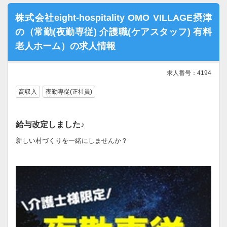
株式会社eight-hospitality OMO VILLAGE摂津
の（常勤(夜勤専従) 介護職(ケアスタッフ) 有料
老人ホーム）の求人情報
求人番号：4194
高収入
夜勤専従(正社員)
給与改定しました♪
新しい村づくりを一緒にしませんか？