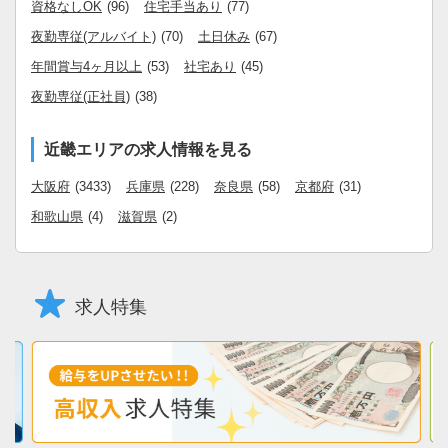
資格なしOK
(96)
住宅手当あり
(77)
夜勤専従(アルバイト)
(70)
土日休み
(67)
年間賞与4ヶ月以上
(53)
社宅あり
(45)
夜勤専従(正社員)
(38)
近畿エリアの求人情報を見る
大阪府
(3433)
兵庫県
(228)
奈良県
(58)
京都府
(31)
和歌山県
(4)
滋賀県
(2)
求人特集