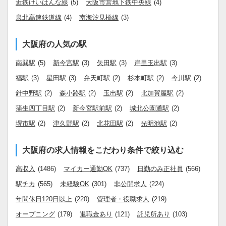
近鉄けいはんな線
(5)
大阪市営地下鉄中央線
(4)
泉北高速鉄道線
(4)
南海汐見橋線
(3)
大阪府の人気の駅
南巽駅
(5)
新今宮駅
(3)
矢田駅
(3)
岸里玉出駅
(3)
福駅
(3)
星田駅
(3)
弁天町駅
(2)
杉本町駅
(2)
今川駅
(2)
針中野駅
(2)
森小路駅
(2)
玉出駅
(2)
北加賀屋駅
(2)
蒲生四丁目駅
(2)
新今宮駅前駅
(2)
城北公園通駅
(2)
堺市駅
(2)
津久野駅
(2)
北花田駅
(2)
光明池駅
(2)
大阪府の求人情報をこだわり条件で絞り込む
高収入
(1486)
マイカー通勤OK
(737)
日勤のみ正社員
(566)
駅チカ
(565)
未経験OK
(301)
非公開求人
(224)
年間休日120日以上
(220)
管理者・役職求人
(219)
オープニング
(179)
退職金あり
(121)
託児所あり
(103)