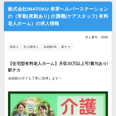
株式会社IMATOKU 幸芽ヘルパーステーション
の（常勤(夜勤あり) 介護職(ケアスタッフ) 有料
老人ホーム）の求人情報
求人番号：3998
高収入
非公開求人
未経験OK
駅チカ
【住宅型有料老人ホーム】月収30万以上可/賞与あり/
駅チカ
未経験の方でも丁寧に指導します！