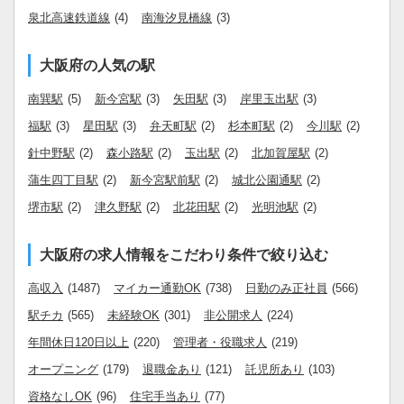
泉北高速鉄道線
(4)
南海汐見橋線
(3)
大阪府の人気の駅
南巽駅
(5)
新今宮駅
(3)
矢田駅
(3)
岸里玉出駅
(3)
福駅
(3)
星田駅
(3)
弁天町駅
(2)
杉本町駅
(2)
今川駅
(2)
針中野駅
(2)
森小路駅
(2)
玉出駅
(2)
北加賀屋駅
(2)
蒲生四丁目駅
(2)
新今宮駅前駅
(2)
城北公園通駅
(2)
堺市駅
(2)
津久野駅
(2)
北花田駅
(2)
光明池駅
(2)
大阪府の求人情報をこだわり条件で絞り込む
高収入
(1487)
マイカー通勤OK
(738)
日勤のみ正社員
(566)
駅チカ
(565)
未経験OK
(301)
非公開求人
(224)
年間休日120日以上
(220)
管理者・役職求人
(219)
オープニング
(179)
退職金あり
(121)
託児所あり
(103)
資格なしOK
(96)
住宅手当あり
(77)