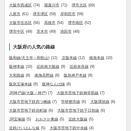
大阪市西成区
(74)
寝屋川市
(71)
堺市北区
(69)
八尾市
(61)
堺市堺区
(59)
岸和田市
(59)
大阪市住吉区
(56)
高槻市
(54)
堺市南区
(52)
堺市中区
(49)
茨木市
(49)
池田市
(48)
大阪府の人気の路線
阪和線(天王寺～和歌山)
(12)
京阪本線
(12)
南海本線
(10)
阪神本線
(10)
近鉄南大阪線
(9)
近鉄奈良線
(9)
大和路線
(8)
南海高野線
(8)
阪急神戸本線
(8)
阪急宝塚本線
(8)
阪神なんば線
(8)
JR神戸線(大阪～神戸)
(7)
大阪市営地下鉄御堂筋線
(7)
大阪市営地下鉄四つ橋線
(7)
学研都市線
(6)
大阪環状線
(6)
大阪市営地下鉄谷町線
(6)
大阪市営地下鉄千日前線
(6)
JR宝塚線
(5)
おおさか東線
(5)
近鉄大阪線
(5)
近鉄けいはんな線
(5)
大阪市営地下鉄中央線
(4)