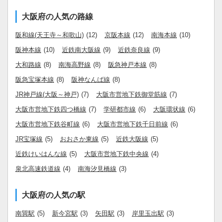
大阪府の人気の路線
阪和線(天王寺～和歌山)
(12)
京阪本線
(12)
南海本線
(10)
阪神本線
(10)
近鉄南大阪線
(9)
近鉄奈良線
(9)
大和路線
(8)
南海高野線
(8)
阪急神戸本線
(8)
阪急宝塚本線
(8)
阪神なんば線
(8)
JR神戸線(大阪～神戸)
(7)
大阪市営地下鉄御堂筋線
(7)
大阪市営地下鉄四つ橋線
(7)
学研都市線
(6)
大阪環状線
(6)
大阪市営地下鉄谷町線
(6)
大阪市営地下鉄千日前線
(6)
JR宝塚線
(5)
おおさか東線
(5)
近鉄大阪線
(5)
近鉄けいはんな線
(5)
大阪市営地下鉄中央線
(4)
泉北高速鉄道線
(4)
南海汐見橋線
(3)
大阪府の人気の駅
南巽駅
(5)
新今宮駅
(3)
矢田駅
(3)
岸里玉出駅
(3)