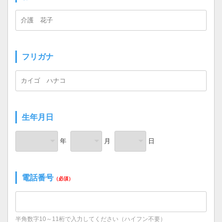
フリガナ
生年月日
年
月
日
電話番号
（必須）
半角数字10～11桁で入力してください（ハイフン不要）