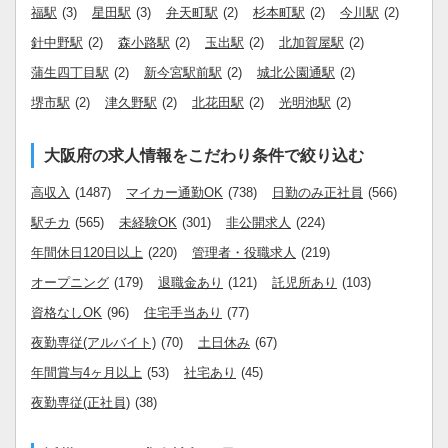
福駅
(3)
星田駅
(3)
弁天町駅
(2)
杉本町駅
(2)
今川駅
(2)
針中野駅
(2)
森小路駅
(2)
玉出駅
(2)
北加賀屋駅
(2)
蒲生四丁目駅
(2)
新今宮駅前駅
(2)
城北公園通駅
(2)
堺市駅
(2)
津久野駅
(2)
北花田駅
(2)
光明池駅
(2)
大阪府の求人情報をこだわり条件で絞り込む
高収入
(1487)
マイカー通勤OK
(738)
日勤のみ正社員
(566)
駅チカ
(565)
未経験OK
(301)
非公開求人
(224)
年間休日120日以上
(220)
管理者・役職求人
(219)
オープニング
(179)
退職金あり
(121)
託児所あり
(103)
資格なしOK
(96)
住宅手当あり
(77)
夜勤専従(アルバイト)
(70)
土日休み
(67)
年間賞与4ヶ月以上
(53)
社宅あり
(45)
夜勤専従(正社員)
(38)