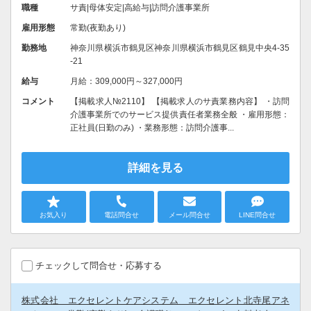
職種
サ責|母体安定|高給与|訪問介護事業所
雇用形態
常勤(夜勤あり)
勤務地
神奈川県横浜市鶴見区神奈川県横浜市鶴見区鶴見中央4-35
-21
給与
月給：309,000円～327,000円
コメント
【掲載求人№2110】 【掲載求人のサ責業務内容】 ・訪問
介護事業所でのサービス提供責任者業務全般 ・雇用形態：
正社員(日勤のみ) ・業務形態：訪問介護事...
詳細を見る
お気入り
電話問合せ
メール問合せ
LINE問合せ
チェックして問合せ・応募する
株式会社 エクセレントケアシステム エクセレント北寺尾アネ