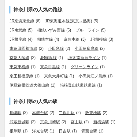
神奈川県の人気の路線
JR京浜東北線
(8)
JR東海道本線(東京～熱海)
(5)
JR南武線
(5)
相鉄いずみ野線
(5)
ブルーライン
(5)
JR根岸線
(4)
相鉄本線
(4)
京急本線
(3)
JR相模線
(3)
東急田園都市線
(2)
小田急線
(2)
小田急多摩線
(2)
京急大師線
(2)
JR横浜線
(1)
JR湘南新宿ライン
(1)
東急東横線
(1)
東急目黒線
(1)
グリーンライン
(1)
京王相模原線
(1)
東急大井町線
(1)
小田急江ノ島線
(1)
伊豆箱根鉄道大雄山線
(1)
箱根登山鉄道鉄道線
(1)
神奈川県の人気の駅
川崎駅
(3)
本郷台駅
(2)
二俣川駅
(2)
阪東橋駅
(2)
武蔵新城駅
(2)
京急川崎駅
(2)
宮山駅
(2)
新横浜駅
(1)
根岸駅
(1)
洋光台駅
(1)
日吉駅
(1)
青葉台駅
(1)