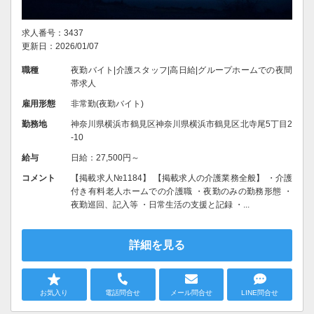
求人番号：3437
更新日：2026/01/07
職種
夜勤バイト|介護スタッフ|高日給|グループホームでの夜間
帯求人
雇用形態
非常勤(夜勤バイト)
勤務地
神奈川県横浜市鶴見区神奈川県横浜市鶴見区北寺尾5丁目2
-10
給与
日給：27,500円～
コメント
【掲載求人№1184】 【掲載求人の介護業務全般】 ・介護
付き有料老人ホームでの介護職 ・夜勤のみの勤務形態 ・
夜勤巡回、記入等 ・日常生活の支援と記録 ・...
詳細を見る
お気入り
電話問合せ
メール問合せ
LINE問合せ