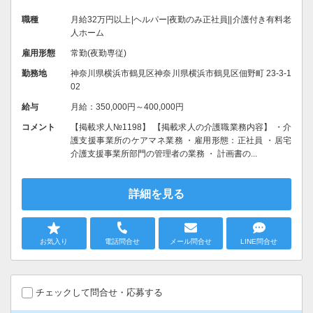
職種
月給32万円以上|ヘルパー|夜勤のみ正社員||介護付き有料老
人ホーム
雇用形態
常勤(夜勤専従)
勤務地
神奈川県横浜市鶴見区神奈川県横浜市鶴見区佃野町 23-3-1
02
給与
月給：350,000円～400,000円
コメント
【掲載求人№1198】 【掲載求人の介護職業務内容】 ・介
護支援事業所のケアマネ業務 ・雇用形態：正社員 ・居宅
介護支援事業所部門の管理者の業務 ・ 計画書の...
詳細を見る
お気入り
電話問合せ
メール問合せ
LINE問合せ
チェックして問合せ・応募する