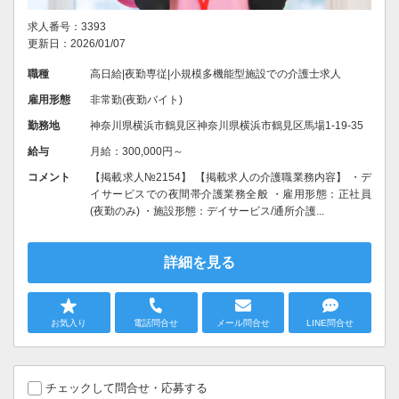
求人番号：3393
更新日：2026/01/07
職種
高日給|夜勤専従|小規模多機能型施設での介護士求人
雇用形態
非常勤(夜勤バイト)
勤務地
神奈川県横浜市鶴見区神奈川県横浜市鶴見区馬場1-19-35
給与
月給：300,000円～
コメント
【掲載求人№2154】 【掲載求人の介護職業務内容】 ・デ
イサービスでの夜間帯介護業務全般 ・雇用形態：正社員
(夜勤のみ) ・施設形態：デイサービス/通所介護...
詳細を見る
お気入り
電話問合せ
メール問合せ
LINE問合せ
チェックして問合せ・応募する