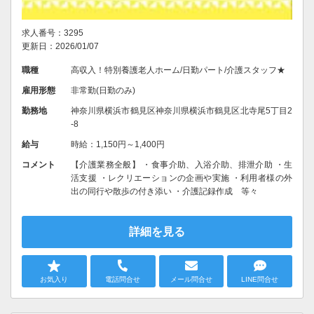
求人番号：3295
更新日：2026/01/07
職種
高収入！特別養護老人ホーム/日勤パート/介護スタッフ★
雇用形態
非常勤(日勤のみ)
勤務地
神奈川県横浜市鶴見区神奈川県横浜市鶴見区北寺尾5丁目2
-8
給与
時給：1,150円～1,400円
コメント
【介護業務全般】 ・食事介助、入浴介助、排泄介助 ・生
活支援 ・レクリエーションの企画や実施 ・利用者様の外
出の同行や散歩の付き添い ・介護記録作成 等々
詳細を見る
お気入り
電話問合せ
メール問合せ
LINE問合せ