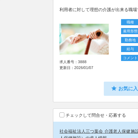
利用者に対して理想の介護が出来る職場
職種
雇用形態
勤務地
給与
コメント
求人番号：3888
更新日：2026/01/07
お気に
チェックして問合せ・応募する
社会福祉法人三つ葉会 介護老人保健施設