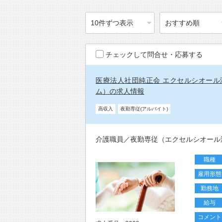
チェックして問合せ・応募する
医療法人社団純正会 エクセルシオール
ム）の求人情報
高収入
夜勤専従(アルバイト)
介護職員／夜勤専従（エクセルシオール
職種
雇用形態
勤務地
給与
コメント