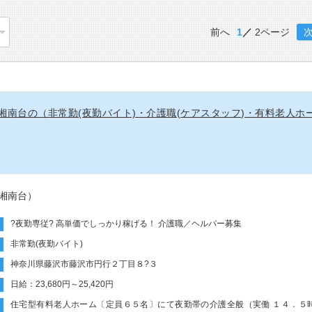
前へ
1
2ページ
湘南台の（非常勤(夜勤バイト)・介護職(ケアスタッフ)・有料老人ホ
湘南台）
?夜勤専従? 高単価でしっかり稼げる！ 介護職／ヘルパー募集
非常勤(夜勤バイト)
神奈川県藤沢市藤沢市円行２丁目８?３
日給：23,680円～25,420円
住宅型有料老人ホーム〔定員６５名〕にて夜勤帯の介護全般（実働 １４．５