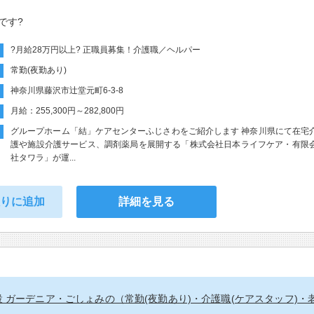
です?
?月給28万円以上? 正職員募集！介護職／ヘルパー
常勤(夜勤あり)
神奈川県藤沢市辻堂元町6-3-8
月給：255,300円～282,800円
グループホーム「結」ケアセンターふじさわをご紹介します 神奈川県にて在宅
護や施設介護サービス、調剤薬局を展開する「株式会社日本ライフケア・有限
社タワラ」が運...
入りに追加
詳細を見る
 ガーデニア・ごしょみの（常勤(夜勤あり)・介護職(ケアスタッフ)・