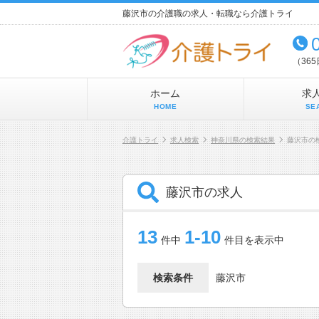
藤沢市の介護職の求人・転職なら介護トライ
（36
ホーム
求
HOME
SE
介護トライ
求人検索
神奈川県の検索結果
藤沢市の
藤沢市の求人
13
1-10
件中
件目を表示中
検索条件
藤沢市