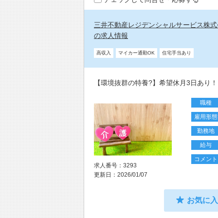
三井不動産レジデンシャルサービス株式会
の求人情報
高収入
マイカー通勤OK
住宅手当あり
【環境抜群の特養?】希望休月3日あり！
職種
雇用形態
勤務地
給与
コメント
求人番号：3293
更新日：2026/01/07
お気に