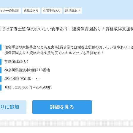
イカー通勤OK
退職金あり
住宅手当あり
託児所あり
堂では栄養士監修のおいしい食事あり！連携保育園あり！資格取得支援
住宅手当や家族手当なども充実♪社員食堂では栄養士監修のおいしい食事あり！
携保育園あり！資格取得支援制度でスキルアップも目指せる！
常勤(夜勤あり)
神奈川県藤沢市獺郷218番地
JR相模線 宮山駅・・・
月給：228,300円～264,900円
入りに追加
詳細を見る