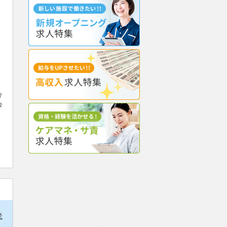
介
会
老