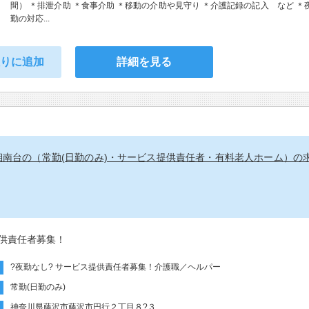
間） ＊排泄介助 ＊食事介助 ＊移動の介助や見守り ＊介護記録の記入 など ＊
勤の対応...
入りに追加
詳細を見る
湘南台の（常勤(日勤のみ)・サービス提供責任者・有料老人ホーム）の
供責任者募集！
?夜勤なし? サービス提供責任者募集！介護職／ヘルパー
常勤(日勤のみ)
神奈川県藤沢市藤沢市円行２丁目８?３