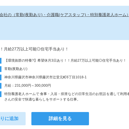
社の（常勤(夜勤あり)・介護職(ケアスタッフ)・特別養護老人ホーム
！月給27万以上可能◎住宅手当あり！
【環境抜群の特養?】希望休月3日あり！！月給27万以上可能◎住宅手当あり！
常勤(夜勤あり)
神奈川県藤沢市神奈川県藤沢市辻堂元町6丁目1018-1
月給：231,000円～300,000円
特別養護老人ホームで 食事・入浴・排泄などの日常生活のお世話を通して利用
さんの安全で快適な暮らしをサポートする仕事。
入りに追加
詳細を見る