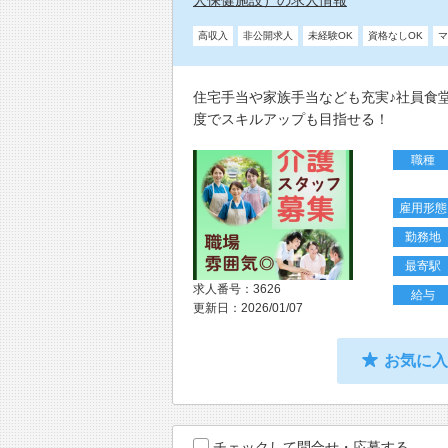
人保健施設）の求人情報
高収入
非公開求人
未経験OK
資格なしOK
マ
住宅手当や家族手当なども充実♪社員食
度でスキルアップも目指せる！
職種
雇用形態
勤務地
最寄駅
求人番号：3626
給与
更新日：2026/01/07
お気に
チェックして問合せ・応募する