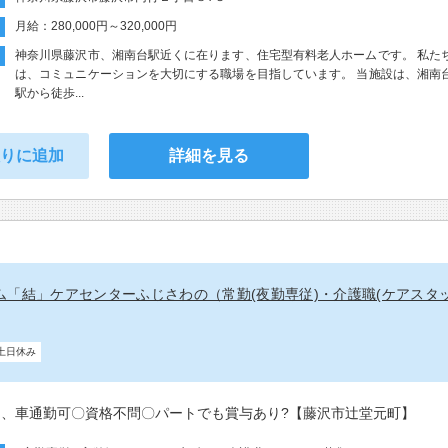
月給：280,000円～320,000円
神奈川県藤沢市、湘南台駅近くに在ります、住宅型有料老人ホームです。 私た
は、コミュニケーションを大切にする職場を目指しています。 当施設は、湘南
駅から徒歩...
入りに追加
詳細を見る
ム「結」ケアセンターふじさわの（常勤(夜勤専従)・介護職(ケアスタ
土日休み
バイク、車通勤可〇資格不問〇パートでも賞与あり?【藤沢市辻堂元町】