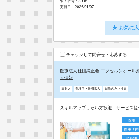
求人番号：3908
更新日：2026/01/07
お気に
チェックして問合せ・応募する
医療法人社団純正会 エクセルシオール
人情報
高収入
管理者・役職求人
日勤のみ正社員
スキルアップしたい方歓迎！サービス提
職種
雇用形態
勤務地