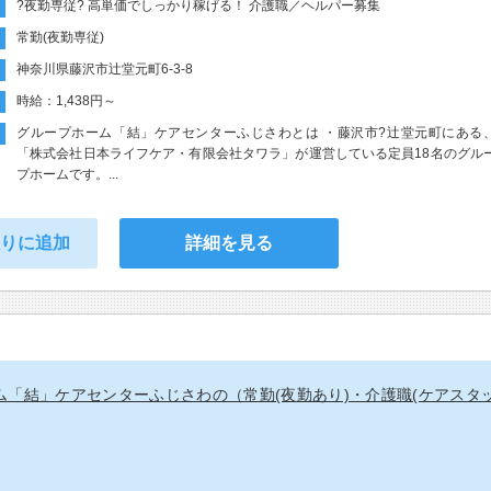
?夜勤専従? 高単価でしっかり稼げる！ 介護職／ヘルパー募集
常勤(夜勤専従)
神奈川県藤沢市辻堂元町6-3-8
時給：1,438円～
グループホーム「結」ケアセンターふじさわとは ・藤沢市?辻堂元町にある
「株式会社日本ライフケア・有限会社タワラ」が運営している定員18名のグル
プホームです。...
入りに追加
詳細を見る
ム「結」ケアセンターふじさわの（常勤(夜勤あり)・介護職(ケアスタ