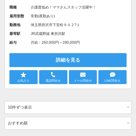
職種
介護度低め！ママさんスタッフ活躍中！
雇用形態
常勤(夜勤あり)
勤務地
埼玉県所沢市下安松９４２?１
最寄駅
JR武蔵野線 東所沢駅
給与
月給：260,000円～280,000円
詳細を見る
お気入り
電話問合せ
メール問合せ
LINE問合せ