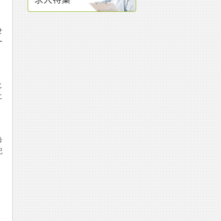
せ
ー
じ
に
希
記