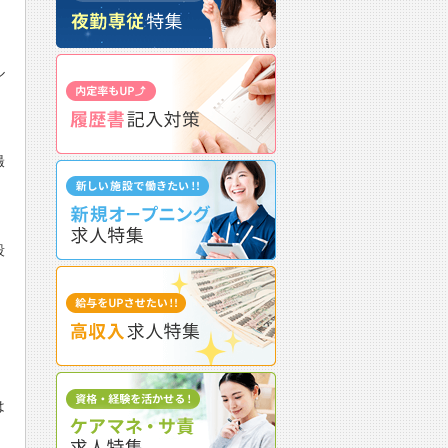
ル
撮
段
は