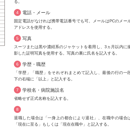
る。
4
電話・メール
固定電話がなければ携帯電話番号でも可。メールはPCのメー
アドレスを使用する。
5
写真
スーツまたは黒や濃紺系のジャケットを着用し、3ヵ月以内に
影した証明写真を使用する。写真の裏に氏名を記入する。
6
学歴・職歴
「学歴」「職歴」をそれぞれまとめて記入し、最後の行の一
下の右端に「以上」と記入する。
7
学校名・病院施設名
省略せず正式名称を記入する。
8
退職した場合は「一身上の都合により退社」、在職中の場合
「現在に至る」もしくは「現在在職中」と記入する。