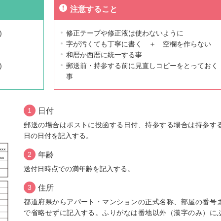
注意すること
)
修正テープや修正液は使わないように
字が汚くても丁寧に書く ＋ 空欄を作らない
和暦か西暦に統一する事
)
郵送前・持参する前に見直しコピーをとっておく
事
1
日付
郵送の場合はポストに投函する日付、持参する場合は持参す
日の日付を記入する。
2
年齢
送付日時点での満年齢を記入する。
3
住所
都道府県からアパート・マンションの正式名称、部屋の番号
で省略せずに記入する。ふりがなは番地以外（漢字のみ）に